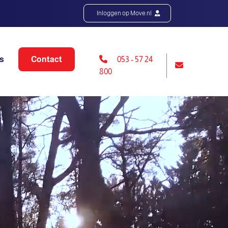
Inloggen op Move.nl
s
Contact
053 - 57 24
800