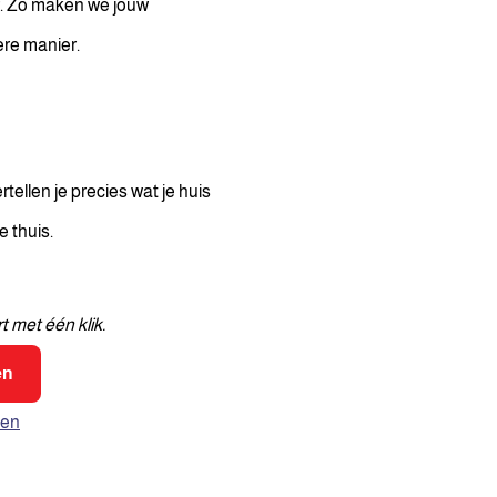
f. Zo maken we jouw
re manier.
tellen je precies wat je huis
 thuis.
 met één klik.
en
pen