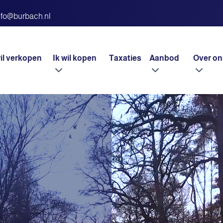
nfo@burbach.nl
wil verkopen
Ik wil kopen
Taxaties
Aanbod
Over on