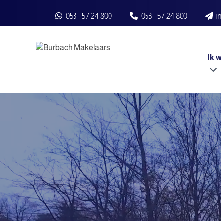
Spring naar inhoud
053 - 57 24 800
053 - 57 24 800
i
Ik 