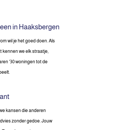
steen in Haaksbergen
m wil je het goed doen. Als
 kennen we elk straatje,
jaren '30 woningen tot de
eelt.
kant
 we kansen die anderen
advies zonder gedoe. Jouw