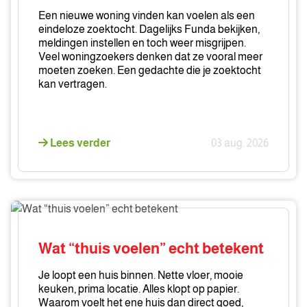
vindt
Een nieuwe woning vinden kan voelen als een
zonder
eindeloze zoektocht. Dagelijks Funda bekijken,
meldingen instellen en toch weer misgrijpen.
meer
Veel woningzoekers denken dat ze vooral meer
te
moeten zoeken. Een gedachte die je zoektocht
zoeken
kan vertragen.
Lees verder
03 aug. 2026
Wat
“thuis
voelen”
Wat “thuis voelen” echt betekent
echt
betekent
Je loopt een huis binnen. Nette vloer, mooie
keuken, prima locatie. Alles klopt op papier.
Waarom voelt het ene huis dan direct goed,