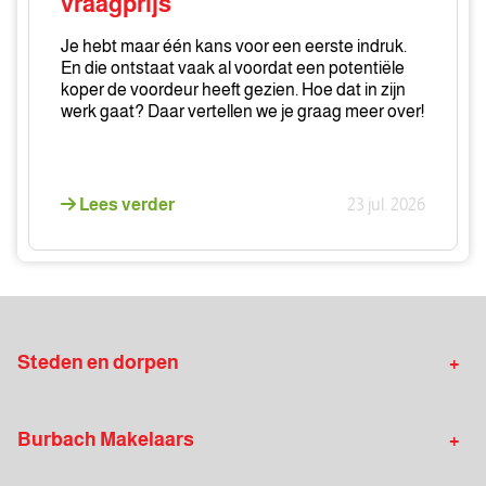
vraagprijs
zijn
dan
Je hebt maar één kans voor een eerste indruk.
de
En die ontstaat vaak al voordat een potentiële
vraagprijs
koper de voordeur heeft gezien. Hoe dat in zijn
werk gaat? Daar vertellen we je graag meer over!
Lees verder
23 jul. 2026
Steden en dorpen
Makelaar Haaksbergen
Makelaar Eibergen
Burbach Makelaars
Makelaar Enschede